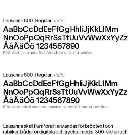
Lausanne 500
Regular
Italic
AaBbCcDdEeFfGgHhIiJjKkLlMm
NnOoPpQqRrSsTtUuVvWwXxYyZz
ÅåÄäÖö 1234567890
500-vikten används för både stora och små rubriker.
Lausanne 600
Regular
Italic
AaBbCcDdEeFfGgHhIiJjKkLlMm
NnOoPpQqRrSsTtUuVvWwXxYyZz
ÅåÄäÖö 1234567890
600-vikten skall användas sparsamt, och då endast i rubriker.
Lausanne skall framförallt användas för brödtext och
rubriker, både för digitala och tryckta media. 300-vikten och