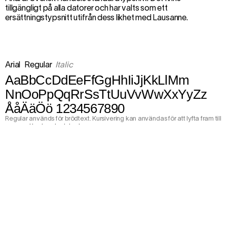
tillgängligt på alla datorer och har valts som ett
ersättningstypsnitt utifrån dess likhet med Lausanne.
Arial
Regular
Italic
AaBbCcDdEeFfGgHhIiJjKkLlMm
NnOoPpQqRrSsTtUuVvWwXxYyZz
ÅåÄäÖö 1234567890
Regular används för brödtext. Kursivering kan användas för att lyfta fram till
exempel kortare textstycken.
Arial Bold
Regular
Italic
AaBbCcDdEeFfGgHhIiJjKkLlMm
NnOoPpQqRrSsTtUuVvWwXxYyZz
ÅåÄäÖö 1234567890
Bold används för alla typer av rubriker.