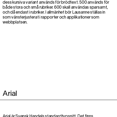
dess kursiva variant används för brödtext. 500 används för
både stora och små rubriker. 600 skall användas sparsamt,
och då endast i rubriker. I allmänhet bör Lausanne ställas in
som vänsterjusterat i rapporter och applikationer som
webbplatsen.
Arial
Arial är Svensk Handels standardtypsnitt. Det finns