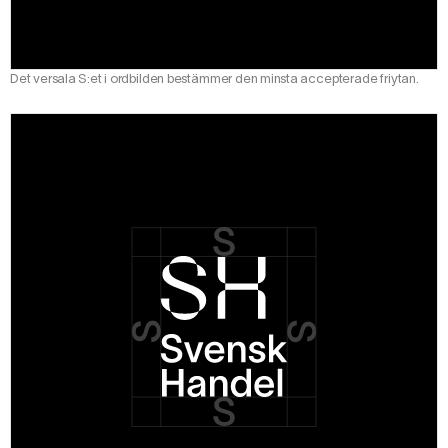
Det versala S:et i ordbilden bestämmer den minsta accepterade friytan.