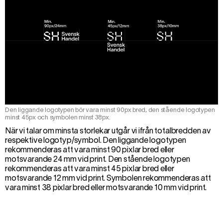
Den liggande logotypen bör vara minst 90px bred, den stående logotypen
minst 45px och symbolen minst 38px.
När vi talar om minsta storlekar utgår vi ifrån totalbredden av
respektive logotyp/symbol. Den liggande logotypen
rekommenderas att vara minst 90 pixlar bred eller
motsvarande 24 mm vid print. Den stående logotypen
rekommenderas att vara minst 45 pixlar bred eller
motsvarande 12 mm vid print. Symbolen rekommenderas att
vara minst 38 pixlar bred eller motsvarande 10 mm vid print.