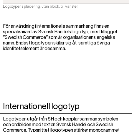
Logotypens placering, utan block, till vänster.
För användning i internationella sammanhang finns en
specialvariant av Svensk Handels logotyp, med tillägget
”Swedish Commerce” som är organisationens engelska
namn. Endast logotypen skiljer sig åt, samtliga övriga
identitetselement är desamma.
Internationell logotyp
Logotypen utgår från SH och kopplar samman symbolen
och ordbilden med texten Svensk Handel och Swedish
Commerce. Typsnittet i logotypen stärker monogrammet