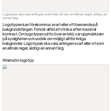
Logotypen ska vara antingen svart eller vit som en allmän regel, aldrig i en
annan färg.
Logotypen kan förekomma i svart eller vitt beroende på
bakgrundsfärgen. Försök alltid att sträva efter maximal
kontrast. Om logotypen sätts över en bild, var uppmärksam
på synligheten och undvik om möjligt alltför livliga
bakgrunder. Logotypen ska vara antingen svart eller vit som
en allmän regel, aldrig i en annan färg.
Alternativ logotyp