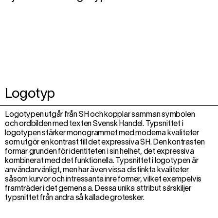
Logotyp
Logotypen utgår från SH och kopplar samman symbolen
och ordbilden med texten Svensk Handel. Typsnittet i
logotypen stärker monogrammet med moderna kvaliteter
som utgör en kontrast till det expressiva SH. Den kontrasten
formar grunden för identiteten i sin helhet, det expressiva
kombinerat med det funktionella. Typsnittet i logotypen är
användarvänligt, men har även vissa distinkta kvaliteter
såsom kurvor och intressanta inre former, vilket exempelvis
framträder i det gemena a. Dessa unika attribut särskiljer
typsnittet från andra så kallade grotesker.