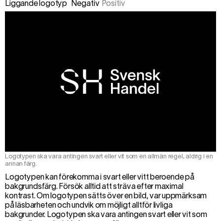
Liggande logotyp
Negativ
Positiv
Logotypen ska vara antingen svart eller vit som en allmän regel, aldrig i en
annan färg.
Logotypen kan förekomma i svart eller vitt beroende på
bakgrundsfärg. Försök alltid att sträva efter maximal
kontrast. Om logotypen sätts över en bild, var uppmärksam
på läsbarheten och undvik om möjligt alltför livliga
bakgrunder. Logotypen ska vara antingen svart eller vit som