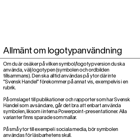
Allmänt om logotypanvändning
Om du är osäker på vilken symbol/logotypversion du ska
använda, välj logotypen (symbolen och ordbilden
tillsammans). Den ska alltid användas på ytor där inte
”Svensk Handel” förekommer på annat vis, exempelvis i en
rubrik.
På omslaget till publikationer och rapporter som har Svensk
Handel som avsändare, går det bra att enbart använda
symbolen, liksom i interna Powerpoint-presentationer. Alla
varianter finns sparade som mallar.
På små ytor till exempel i sociala media, bör symbolen
användas för läsbarhetens skull.