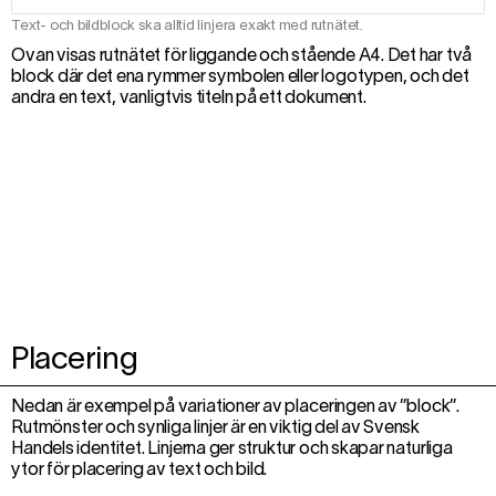
Text- och bildblock ska alltid linjera exakt med rutnätet.
Ovan visas rutnätet för liggande och stående A4. Det har två
block där det ena rymmer symbolen eller logotypen, och det
andra en text, vanligtvis titeln på ett dokument.
Placering
Nedan är exempel på variationer av placeringen av ”block”.
Rutmönster och synliga linjer är en viktig del av Svensk
Handels identitet. Linjerna ger struktur och skapar naturliga
ytor för placering av text och bild.