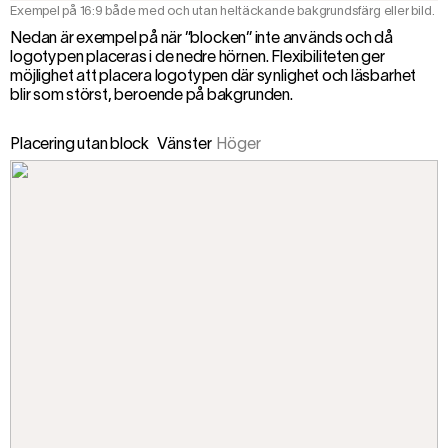
Exempel på 16:9 både med och utan heltäckande bakgrundsfärg eller bild.
Nedan är exempel på när ”blocken” inte används och då
logotypen placeras i de nedre hörnen. Flexibiliteten ger
möjlighet att placera logotypen där synlighet och läsbarhet
blir som störst, beroende på bakgrunden.
Placering utan block
Vänster
Höger