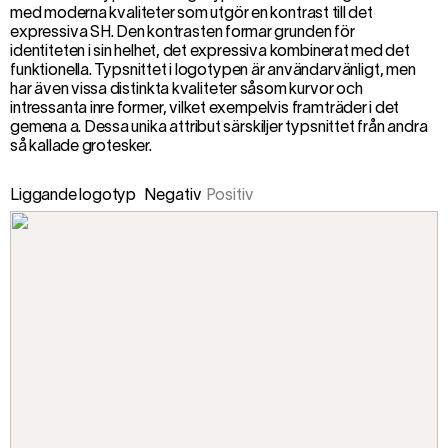
med moderna kvaliteter som utgör en kontrast till det
expressiva SH. Den kontrasten formar grunden för
identiteten i sin helhet, det expressiva kombinerat med det
funktionella. Typsnittet i logotypen är användarvänligt, men
har även vissa distinkta kvaliteter såsom kurvor och
intressanta inre former, vilket exempelvis framträder i det
gemena a. Dessa unika attribut särskiljer typsnittet från andra
så kallade grotesker.
Liggande logotyp
Negativ
Positiv