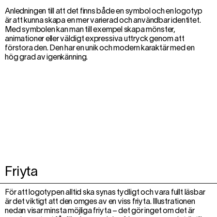
Anledningen till att det finns både en symbol och en logotyp
är att kunna skapa en mer varierad och användbar identitet.
Med symbolen kan man till exempel skapa mönster,
animationer eller väldigt expressiva uttryck genom att
förstora den. Den har en unik och modern karaktär med en
hög grad av igenkänning.
Friyta
För att logotypen alltid ska synas tydligt och vara fullt läsbar
är det viktigt att den omges av en viss friyta. Illustrationen
nedan visar minsta möjliga friyta – det gör inget om det är